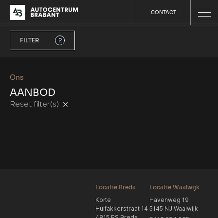
CONTACT
FILTER
2
Ons
AANBOD
Reset filter(s)
Locatie Breda
Locatie Waalwijk
Korte
Havenweg 19
Huifakkerstraat 14
5145 NJ Waalwijk
4815 PS Breda