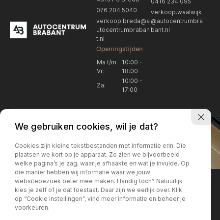
0416 234 095
076 204 5040
verkoop.waalwijk
verkoop.breda@a
@autocentrumbra
utocentrumbraban
bant.nl
t.nl
Openingstijden
Ma t/m
10:00 -
Vr:
18:00
10:00 -
Za:
17:00
We gebruiken cookies, wil je dat?
Cookies zijn kleine tekstbestanden met informatie erin. Die
plaatsen we kort op je apparaat. Zo zien we bijvoorbeeld
welke pagina’s je zag, waar je afhaakte en wat je invulde. Op
Locatie Breda
Locatie Breda
die manier hebben wij informatie waar we jouw
websitebezoek beter mee maken. Handig toch? Natuurlijk
verkoop.breda@autocentrum
Korte Huifakkerstraat 14
Locatie Breda
Locatie Breda
kies je zelf of je dat toestaat. Daar zijn we eerlijk over. Klik
4815 PS Breda
brabant.nl
op “Cookie instellingen”, vind meer informatie en beheer je
076 204 5040
+31 076 204 5040
voorkeuren.
Locatie Waalwijk
Locatie Waalwijk
Breda
Locatie Breda