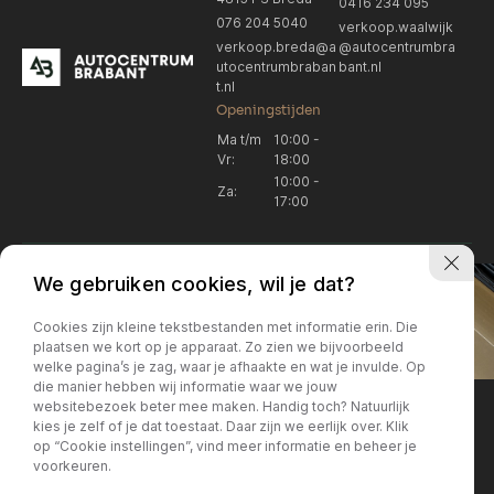
0416 234 095
076 204 5040
verkoop.waalwijk
verkoop.breda@a
@autocentrumbra
utocentrumbraban
bant.nl
t.nl
Openingstijden
Ma t/m
10:00 -
Vr:
18:00
10:00 -
Za:
17:00
We gebruiken cookies, wil je dat?
Cookies zijn kleine tekstbestanden met informatie erin. Die
plaatsen we kort op je apparaat. Zo zien we bijvoorbeeld
welke pagina’s je zag, waar je afhaakte en wat je invulde. Op
Locatie Breda
Locatie Breda
die manier hebben wij informatie waar we jouw
websitebezoek beter mee maken. Handig toch? Natuurlijk
verkoop.breda@autocentrum
Korte Huifakkerstraat 14
Locatie Breda
Locatie Breda
kies je zelf of je dat toestaat. Daar zijn we eerlijk over. Klik
4815 PS Breda
brabant.nl
op “Cookie instellingen”, vind meer informatie en beheer je
076 204 5040
+31 076 204 5040
voorkeuren.
Locatie Waalwijk
Locatie Waalwijk
Breda
Locatie Breda