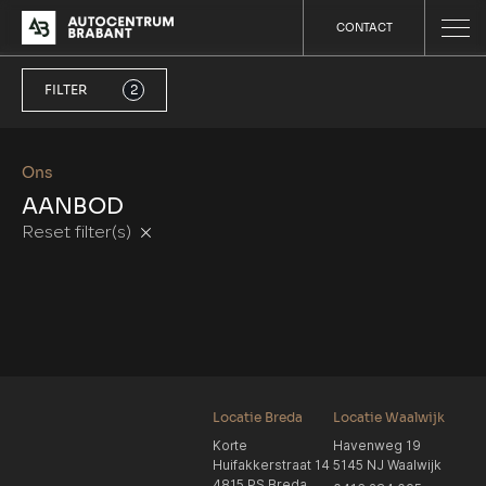
CONTACT
FILTER
2
Ons
AANBOD
Reset filter(s)
Locatie Breda
Locatie Waalwijk
Korte
Havenweg 19
Huifakkerstraat 14
5145 NJ Waalwijk
4815 PS Breda