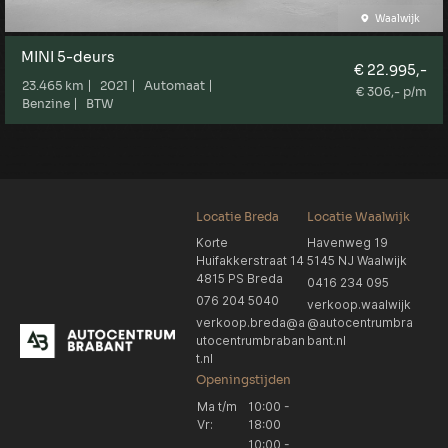
Waalwijk
MINI 5-deurs
€ 22.995,-
23.465 km
2021
Automaat
€ 306,- p/m
Benzine
BTW
Locatie Breda
Locatie Waalwijk
Korte
Havenweg 19
Huifakkerstraat 14
5145 NJ Waalwijk
4815 PS Breda
0416 234 095
076 204 5040
verkoop.waalwijk
verkoop.breda@a
@autocentrumbra
utocentrumbraban
bant.nl
t.nl
Openingstijden
Ma t/m
10:00 -
Vr:
18:00
10:00 -