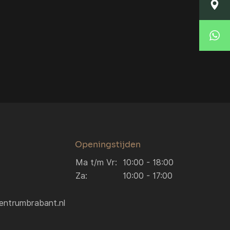
Locatie Breda
Korte Huifakkerstraat 14
4815 PS Breda
Locatie Breda
076 204 5040
verkoop.breda@autocentrumbrabant.nl
Locatie Waalwijk
Locatie Waalwijk
Havenweg 19
5145 NJ Waalwijk
0416 234 095
verkoop.waalwijk@autocentrumbrabant.n
Openingstijden
Ma t/m Vr:
10:00 - 18:00
Za:
10:00 - 17:00
entrumbrabant.nl