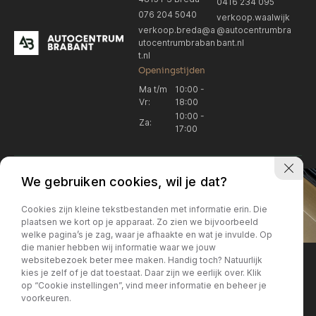
0416 234 095
076 204 5040
verkoop.waalwijk
verkoop.breda@a
@autocentrumbra
utocentrumbraban
bant.nl
t.nl
Openingstijden
Ma t/m
10:00 -
Vr:
18:00
10:00 -
Za:
17:00
We gebruiken cookies, wil je dat?
Cookies zijn kleine tekstbestanden met informatie erin. Die
plaatsen we kort op je apparaat. Zo zien we bijvoorbeeld
welke pagina’s je zag, waar je afhaakte en wat je invulde. Op
Locatie Breda
Locatie Breda
die manier hebben wij informatie waar we jouw
websitebezoek beter mee maken. Handig toch? Natuurlijk
verkoop.breda@autocentrum
Korte Huifakkerstraat 14
Locatie Breda
Locatie Breda
kies je zelf of je dat toestaat. Daar zijn we eerlijk over. Klik
4815 PS Breda
brabant.nl
op “Cookie instellingen”, vind meer informatie en beheer je
076 204 5040
+31 076 204 5040
voorkeuren.
Locatie Waalwijk
Locatie Waalwijk
Breda
Locatie Breda