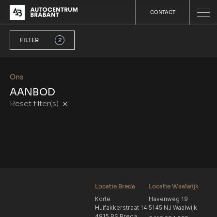
CONTACT
FILTER
2
Ons
AANBOD
Reset filter(s)
Locatie Breda
Locatie Waalwijk
Korte
Havenweg 19
Huifakkerstraat 14
5145 NJ Waalwijk
4815 PS Breda