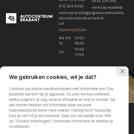
0416 234 095
076 204 5040
verkoop.waalwijk
verkoop.breda@a
@autocentrumbra
utocentrumbraban
bant.nl
t.nl
Openingstijden
Ma t/m
10:00 -
Vr:
18:00
10:00 -
Za:
17:00
We gebruiken cookies, wil je dat?
Cookies zijn kleine tekstbestanden met informatie erin. Die
plaatsen we kort op je apparaat. Zo zien we bijvoorbeeld
welke pagina’s je zag, waar je afhaakte en wat je invulde. Op
Locatie Breda
Locatie Breda
die manier hebben wij informatie waar we jouw
websitebezoek beter mee maken. Handig toch? Natuurlijk
verkoop.breda@autocentrum
Korte Huifakkerstraat 14
Locatie Breda
Locatie Breda
kies je zelf of je dat toestaat. Daar zijn we eerlijk over. Klik
4815 PS Breda
brabant.nl
op “Cookie instellingen”, vind meer informatie en beheer je
076 204 5040
+31 076 204 5040
voorkeuren.
Locatie Waalwijk
Locatie Waalwijk
Breda
Locatie Breda