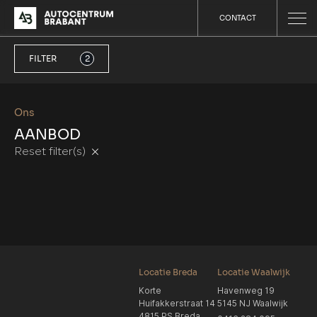
CONTACT
FILTER
2
Ons
AANBOD
Reset filter(s)
Locatie Breda
Locatie Waalwijk
Korte
Havenweg 19
Huifakkerstraat 14
5145 NJ Waalwijk
4815 PS Breda