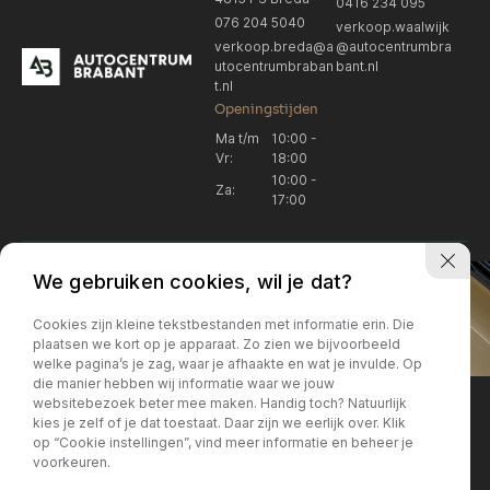
0416 234 095
076 204 5040
verkoop.waalwijk
verkoop.breda@a
@autocentrumbra
utocentrumbraban
bant.nl
t.nl
Openingstijden
Ma t/m
10:00 -
Vr:
18:00
10:00 -
Za:
17:00
We gebruiken cookies, wil je dat?
Cookies zijn kleine tekstbestanden met informatie erin. Die
plaatsen we kort op je apparaat. Zo zien we bijvoorbeeld
welke pagina’s je zag, waar je afhaakte en wat je invulde. Op
Locatie Breda
Locatie Breda
die manier hebben wij informatie waar we jouw
websitebezoek beter mee maken. Handig toch? Natuurlijk
verkoop.breda@autocentrum
Korte Huifakkerstraat 14
Locatie Breda
Locatie Breda
kies je zelf of je dat toestaat. Daar zijn we eerlijk over. Klik
4815 PS Breda
brabant.nl
op “Cookie instellingen”, vind meer informatie en beheer je
076 204 5040
+31 076 204 5040
voorkeuren.
Locatie Waalwijk
Locatie Waalwijk
Breda
Locatie Breda