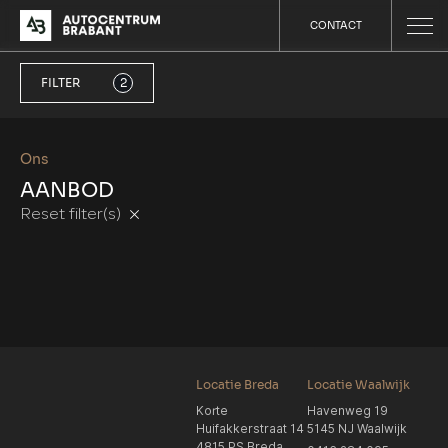
CONTACT
FILTER
2
Ons
AANBOD
Reset filter(s)
Locatie Breda
Locatie Waalwijk
Korte
Havenweg 19
Huifakkerstraat 14
5145 NJ Waalwijk
4815 PS Breda