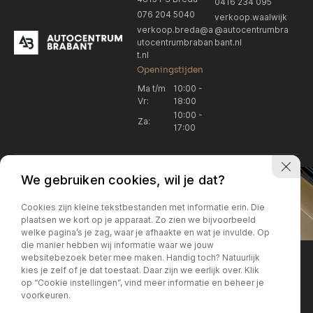
0416 234 095
076 204 5040
verkoop.waalwijk
verkoop.breda@a
@autocentrumbra
utocentrumbraban
bant.nl
t.nl
Openingstijden
Ma t/m
10:00 -
Vr:
18:00
10:00 -
Za:
17:00
We gebruiken cookies, wil je dat?
Cookies zijn kleine tekstbestanden met informatie erin. Die
plaatsen we kort op je apparaat. Zo zien we bijvoorbeeld
welke pagina’s je zag, waar je afhaakte en wat je invulde. Op
Locatie Breda
Locatie Breda
die manier hebben wij informatie waar we jouw
websitebezoek beter mee maken. Handig toch? Natuurlijk
verkoop.breda@autocentrum
Korte Huifakkerstraat 14
Locatie Breda
Locatie Breda
kies je zelf of je dat toestaat. Daar zijn we eerlijk over. Klik
4815 PS Breda
brabant.nl
op “Cookie instellingen”, vind meer informatie en beheer je
076 204 5040
+31 076 204 5040
voorkeuren.
Locatie Waalwijk
Locatie Waalwijk
Breda
Locatie Breda