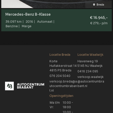
Breda
Mercedes-Benz B-Klasse
€ 16.945,-
39.097 km
2016
Automaat
€ 279,- p/m
Benzine
Marge
Locatie Breda
Locatie Waalwijk
Korte
Havenweg 19
Huifakkerstraat 14
5145 NJ Waalwijk
4815 PS Breda
0416 234 095
076 204 5040
verkoop.waalwijk
verkoop.breda@a
@autocentrumbra
utocentrumbraban
bant.nl
t.nl
Openingstijden
Ma t/m
10:00 -
Vr:
18:00
10:00 -