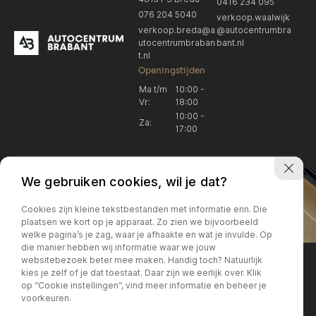
0416 234 095
076 204 5040
verkoop.waalwijk
verkoop.breda@a
@autocentrumbra
utocentrumbraban
bant.nl
t.nl
Openingstijden
Ma t/m
10:00 -
Vr:
18:00
10:00 -
Za:
17:00
We gebruiken cookies, wil je dat?
Cookies zijn kleine tekstbestanden met informatie erin. Die
plaatsen we kort op je apparaat. Zo zien we bijvoorbeeld
welke pagina’s je zag, waar je afhaakte en wat je invulde. Op
Locatie Breda
Locatie Breda
die manier hebben wij informatie waar we jouw
websitebezoek beter mee maken. Handig toch? Natuurlijk
verkoop.breda@autocentrum
Korte Huifakkerstraat 14
Locatie Breda
Locatie Breda
kies je zelf of je dat toestaat. Daar zijn we eerlijk over. Klik
4815 PS Breda
brabant.nl
op “Cookie instellingen”, vind meer informatie en beheer je
076 204 5040
+31 076 204 5040
voorkeuren.
Locatie Waalwijk
Locatie Waalwijk
Breda
Locatie Breda