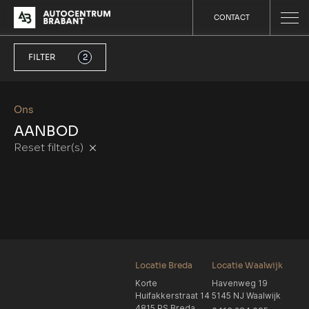
CONTACT
FILTER
2
Ons
AANBOD
Reset filter(s)
Locatie Breda
Locatie Waalwijk
Korte
Havenweg 19
Huifakkerstraat 14
5145 NJ Waalwijk
4815 PS Breda