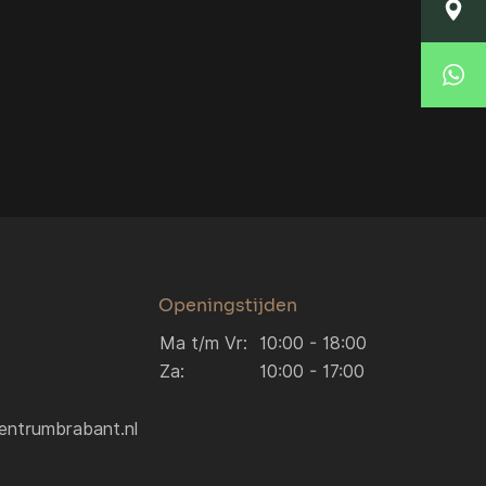
Locatie Breda
Korte Huifakkerstraat 14
4815 PS Breda
Locatie Breda
076 204 5040
verkoop.breda@autocentrumbrabant.nl
Locatie Waalwijk
Locatie Waalwijk
Havenweg 19
5145 NJ Waalwijk
0416 234 095
verkoop.waalwijk@autocentrumbrabant.n
Openingstijden
Ma t/m Vr:
10:00 - 18:00
Za:
10:00 - 17:00
entrumbrabant.nl