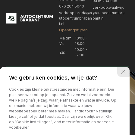
0416 234 095
076 204 5040
verkoop.waalwijk
verkoop.breda@a
@autocentrumbra
utocentrumbraban
bant.nl
t.nl
Openingstijden
Ma t/m
10:00 -
Vr:
18:00
10:00 -
Za:
17:00
We gebruiken cookies, wil je dat?
Cookies zijn kleine tekstbestanden met informatie erin. Die
plaatsen we kort op je apparaat. Zo zien we bijvoorbeeld
welke pagina’s je zag, waar je afhaakte en wat je invulde. Op
Locatie Breda
Locatie Breda
die manier hebben wij informatie waar we jouw
websitebezoek beter mee maken. Handig toch? Natuurlijk
verkoop.breda@autocentrum
Korte Huifakkerstraat 14
Locatie Breda
Locatie Breda
kies je zelf of je dat toestaat. Daar zijn we eerlijk over. Klik
4815 PS Breda
brabant.nl
op “Cookie instellingen”, vind meer informatie en beheer je
076 204 5040
+31 076 204 5040
voorkeuren.
Locatie Waalwijk
Locatie Waalwijk
Breda
Locatie Breda