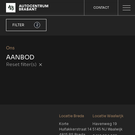
CONTACT
FILTER
2
Ons
AANBOD
Reset filter(s)
Locatie Breda
Locatie Waalwijk
Korte
Havenweg 19
Huifakkerstraat 14
5145 NJ Waalwijk
4815 PS Breda