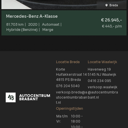
Breda
Mercedes-Benz A-Klasse
€ 26.945,-
81.703 km
2020
Automaat
€ 443,- p/m
Hybride (Benzine)
Marge
Locatie Breda
Locatie Waalwijk
Korte
Havenweg 19
Huifakkerstraat 14
5145 NJ Waalwijk
4815 PS Breda
0416 234 095
076 204 5040
verkoop.waalwijk
verkoop.breda@a
@autocentrumbra
utocentrumbraban
bant.nl
t.nl
Openingstijden
Ma t/m
10:00 -
Vr:
18:00
10:00 -