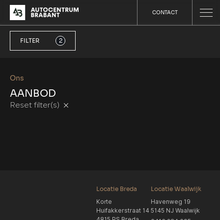
CONTACT
FILTER
2
Ons
AANBOD
Reset filter(s)
Locatie Breda
Locatie Waalwijk
Korte
Havenweg 19
Huifakkerstraat 14
5145 NJ Waalwijk
4815 PS Breda