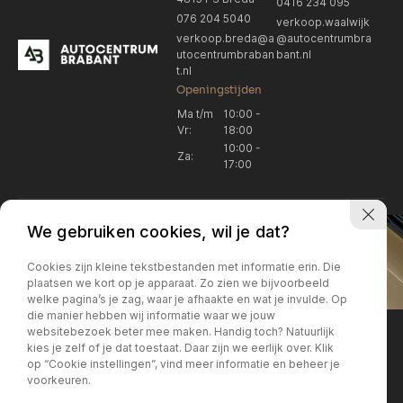
0416 234 095
076 204 5040
verkoop.waalwijk
verkoop.breda@a
@autocentrumbra
utocentrumbraban
bant.nl
t.nl
Openingstijden
Ma t/m
10:00 -
Vr:
18:00
10:00 -
Za:
17:00
We gebruiken cookies, wil je dat?
Cookies zijn kleine tekstbestanden met informatie erin. Die
plaatsen we kort op je apparaat. Zo zien we bijvoorbeeld
welke pagina’s je zag, waar je afhaakte en wat je invulde. Op
Locatie Breda
Locatie Breda
die manier hebben wij informatie waar we jouw
websitebezoek beter mee maken. Handig toch? Natuurlijk
verkoop.breda@autocentrum
Korte Huifakkerstraat 14
Locatie Breda
Locatie Breda
kies je zelf of je dat toestaat. Daar zijn we eerlijk over. Klik
4815 PS Breda
brabant.nl
op “Cookie instellingen”, vind meer informatie en beheer je
076 204 5040
+31 076 204 5040
voorkeuren.
Locatie Waalwijk
Locatie Waalwijk
Breda
Locatie Breda