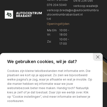
0416 234 095
076 204 5040
verkoop.waalwijk
verkoop.breda@a
@autocentrumbra
utocentrumbraban
bant.nl
t.nl
Openingstijden
Ma t/m
10:00 -
Vr:
18:00
10:00 -
Za:
17:00
We gebruiken cookies, wil je dat?
Cookies zijn kleine tekstbestanden met informatie erin. Die
plaatsen we kort op je apparaat. Zo zien we bijvoorbeeld
welke pagina’s je zag, waar je afhaakte en wat je invulde. Op
Locatie Breda
Locatie Breda
die manier hebben wij informatie waar we jouw
websitebezoek beter mee maken. Handig toch? Natuurlijk
verkoop.breda@autocentrum
Korte Huifakkerstraat 14
Locatie Breda
Locatie Breda
kies je zelf of je dat toestaat. Daar zijn we eerlijk over. Klik
4815 PS Breda
brabant.nl
op “Cookie instellingen”, vind meer informatie en beheer je
076 204 5040
+31 076 204 5040
voorkeuren.
Locatie Waalwijk
Locatie Waalwijk
Breda
Locatie Breda