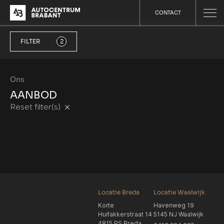
CONTACT
FILTER
2
Ons
AANBOD
Reset filter(s)
Locatie Breda
Locatie Waalwijk
Korte
Havenweg 19
Huifakkerstraat 14
5145 NJ Waalwijk
4815 PS Breda