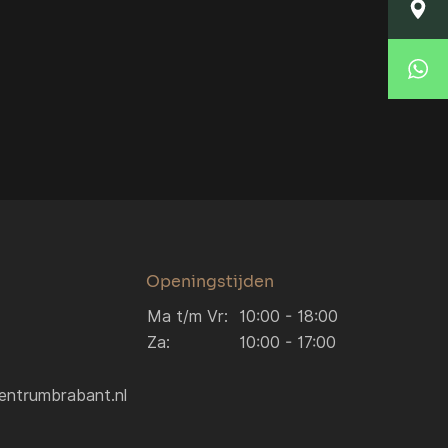
Locatie Breda
Korte Huifakkerstraat 14
4815 PS Breda
Locatie Breda
076 204 5040
verkoop.breda@autocentrumbrabant.nl
Locatie Waalwijk
Locatie Waalwijk
Havenweg 19
5145 NJ Waalwijk
0416 234 095
verkoop.waalwijk@autocentrumbrabant.n
Openingstijden
Ma t/m Vr:
10:00 - 18:00
Za:
10:00 - 17:00
entrumbrabant.nl