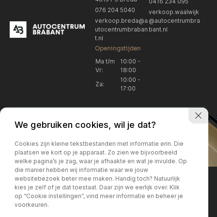
0416 234 095
076 204 5040
verkoop.waalwijk
verkoop.breda@a
@autocentrumbra
utocentrumbraban
bant.nl
t.nl
Openingstijden
Ma t/m
10:00 -
Vr:
18:00
10:00 -
Za:
17:00
We gebruiken cookies, wil je dat?
Cookies zijn kleine tekstbestanden met informatie erin. Die
plaatsen we kort op je apparaat. Zo zien we bijvoorbeeld
welke pagina’s je zag, waar je afhaakte en wat je invulde. Op
Locatie Breda
Locatie Breda
die manier hebben wij informatie waar we jouw
websitebezoek beter mee maken. Handig toch? Natuurlijk
verkoop.breda@autocentrum
Korte Huifakkerstraat 14
Locatie Breda
Locatie Breda
kies je zelf of je dat toestaat. Daar zijn we eerlijk over. Klik
4815 PS Breda
brabant.nl
op “Cookie instellingen”, vind meer informatie en beheer je
076 204 5040
+31 076 204 5040
voorkeuren.
Locatie Waalwijk
Locatie Waalwijk
Breda
Locatie Breda