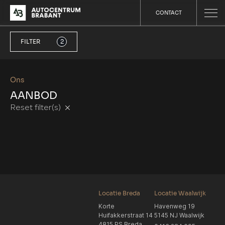
CONTACT
FILTER
2
Ons
AANBOD
Reset filter(s)
Locatie Breda
Locatie Waalwijk
Korte
Havenweg 19
Huifakkerstraat 14
5145 NJ Waalwijk
4815 PS Breda