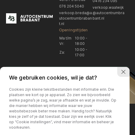
0416 234 095
076 204 5040
verkoop.waalwijk
verkoop.breda@a
@autocentrumbra
utocentrumbraban
bant.nl
t.nl
Openingstijden
Ma t/m
10:00 -
Vr:
18:00
10:00 -
Za:
17:00
We gebruiken cookies, wil je dat?
Cookies zijn kleine tekstbestanden met informatie erin. Die
plaatsen we kort op je apparaat. Zo zien we bijvoorbeeld
welke pagina’s je zag, waar je afhaakte en wat je invulde. Op
Locatie Breda
Locatie Breda
die manier hebben wij informatie waar we jouw
websitebezoek beter mee maken. Handig toch? Natuurlijk
verkoop.breda@autocentrum
Korte Huifakkerstraat 14
Locatie Breda
Locatie Breda
kies je zelf of je dat toestaat. Daar zijn we eerlijk over. Klik
4815 PS Breda
brabant.nl
op “Cookie instellingen”, vind meer informatie en beheer je
076 204 5040
+31 076 204 5040
voorkeuren.
Locatie Waalwijk
Locatie Waalwijk
Breda
Locatie Breda