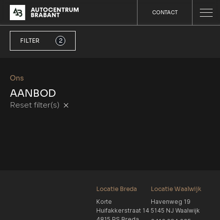
CONTACT
FILTER
2
Ons
AANBOD
Reset filter(s)
Locatie Breda
Locatie Waalwijk
Korte
Havenweg 19
Huifakkerstraat 14
5145 NJ Waalwijk
4815 PS Breda