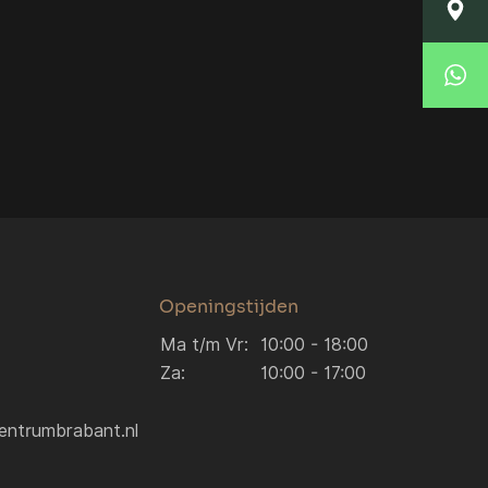
Locatie Breda
Korte Huifakkerstraat 14
4815 PS Breda
Locatie Breda
076 204 5040
verkoop.breda@autocentrumbrabant.nl
Locatie Waalwijk
Locatie Waalwijk
Havenweg 19
5145 NJ Waalwijk
0416 234 095
verkoop.waalwijk@autocentrumbrabant.n
Openingstijden
Ma t/m Vr:
10:00 - 18:00
Za:
10:00 - 17:00
entrumbrabant.nl