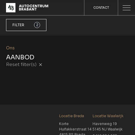
CONTACT
FILTER
2
Ons
AANBOD
Reset filter(s)
Locatie Breda
Locatie Waalwijk
Korte
Havenweg 19
Huifakkerstraat 14
5145 NJ Waalwijk
4815 PS Breda