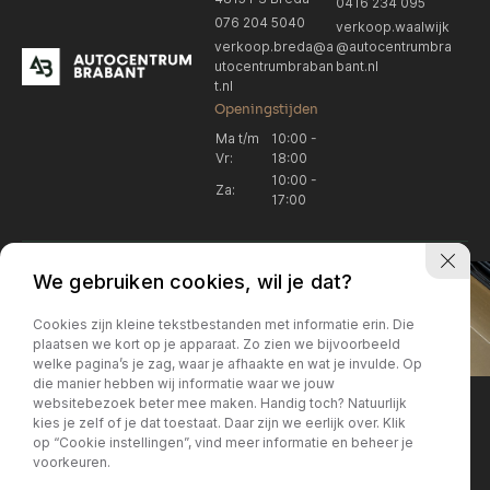
0416 234 095
076 204 5040
verkoop.waalwijk
verkoop.breda@a
@autocentrumbra
utocentrumbraban
bant.nl
t.nl
Openingstijden
Ma t/m
10:00 -
Vr:
18:00
10:00 -
Za:
17:00
We gebruiken cookies, wil je dat?
Cookies zijn kleine tekstbestanden met informatie erin. Die
plaatsen we kort op je apparaat. Zo zien we bijvoorbeeld
welke pagina’s je zag, waar je afhaakte en wat je invulde. Op
Locatie Breda
Locatie Breda
die manier hebben wij informatie waar we jouw
websitebezoek beter mee maken. Handig toch? Natuurlijk
verkoop.breda@autocentrum
Korte Huifakkerstraat 14
Locatie Breda
Locatie Breda
kies je zelf of je dat toestaat. Daar zijn we eerlijk over. Klik
4815 PS Breda
brabant.nl
op “Cookie instellingen”, vind meer informatie en beheer je
076 204 5040
+31 076 204 5040
voorkeuren.
Locatie Waalwijk
Locatie Waalwijk
Breda
Locatie Breda