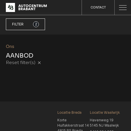
CONTACT
FILTER
2
Ons
AANBOD
Reset filter(s)
Locatie Breda
Locatie Waalwijk
Korte
Havenweg 19
Huifakkerstraat 14
5145 NJ Waalwijk
4815 PS Breda