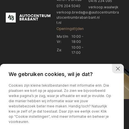
0416 234 095
076 204 5040
verkoop.waalwijk
verkoop.breda@a
@autocentrumbra
utocentrumbraban
bant.nl
t.nl
Openingstijden
Ma t/m
10:00 -
Vr:
18:00
10:00 -
Za:
17:00
We gebruiken cookies, wil je dat?
Cookies zijn kleine tekstbestanden met informatie erin. Die
plaatsen we kort op je apparaat. Zo zien we bijvoorbeeld
welke pagina’s je zag, waar je afhaakte en wat je invulde. Op
Locatie Breda
Locatie Breda
die manier hebben wij informatie waar we jouw
websitebezoek beter mee maken. Handig toch? Natuurlijk
verkoop.breda@autocentrum
Korte Huifakkerstraat 14
Locatie Breda
Locatie Breda
kies je zelf of je dat toestaat. Daar zijn we eerlijk over. Klik
4815 PS Breda
brabant.nl
op “Cookie instellingen”, vind meer informatie en beheer je
076 204 5040
+31 076 204 5040
voorkeuren.
Locatie Waalwijk
Locatie Waalwijk
Breda
Locatie Breda