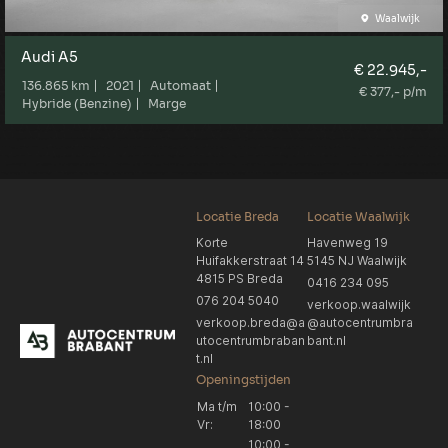
Waalwijk
Audi A5
€ 22.945,-
136.865 km
2021
Automaat
€ 377,- p/m
Hybride (Benzine)
Marge
Locatie Breda
Locatie Waalwijk
Korte
Havenweg 19
Huifakkerstraat 14
5145 NJ Waalwijk
4815 PS Breda
0416 234 095
076 204 5040
verkoop.waalwijk
verkoop.breda@a
@autocentrumbra
utocentrumbraban
bant.nl
t.nl
Openingstijden
Ma t/m
10:00 -
Vr:
18:00
10:00 -