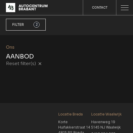
CONTACT
FILTER
2
Ons
AANBOD
Reset filter(s)
Locatie Breda
Locatie Waalwijk
Korte
Havenweg 19
Huifakkerstraat 14
5145 NJ Waalwijk
4815 PS Breda