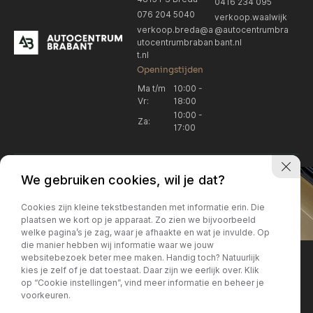
0416 234 095
076 204 5040
verkoop.waalwijk
verkoop.breda@a
@autocentrumbra
utocentrumbraban
bant.nl
t.nl
Openingstijden
Ma t/m
10:00 -
Vr:
18:00
10:00 -
Za:
17:00
We gebruiken cookies, wil je dat?
Cookies zijn kleine tekstbestanden met informatie erin. Die
plaatsen we kort op je apparaat. Zo zien we bijvoorbeeld
welke pagina’s je zag, waar je afhaakte en wat je invulde. Op
Locatie Breda
Locatie Breda
die manier hebben wij informatie waar we jouw
websitebezoek beter mee maken. Handig toch? Natuurlijk
verkoop.breda@autocentrum
Korte Huifakkerstraat 14
Locatie Breda
Locatie Breda
kies je zelf of je dat toestaat. Daar zijn we eerlijk over. Klik
4815 PS Breda
brabant.nl
op “Cookie instellingen”, vind meer informatie en beheer je
076 204 5040
+31 076 204 5040
voorkeuren.
Locatie Waalwijk
Locatie Waalwijk
Breda
Locatie Breda