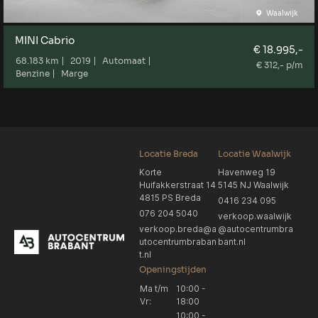
Waalwijk
MINI Cabrio
€ 18.995,-
68.183 km
2019
Automaat
€ 312,- p/m
Benzine
Marge
Locatie Breda
Locatie Waalwijk
Korte
Havenweg 19
Huifakkerstraat 14
5145 NJ Waalwijk
4815 PS Breda
0416 234 095
076 204 5040
verkoop.waalwijk
verkoop.breda@a
@autocentrumbra
utocentrumbraban
bant.nl
t.nl
Openingstijden
Ma t/m
10:00 -
Vr:
18:00
10:00 -