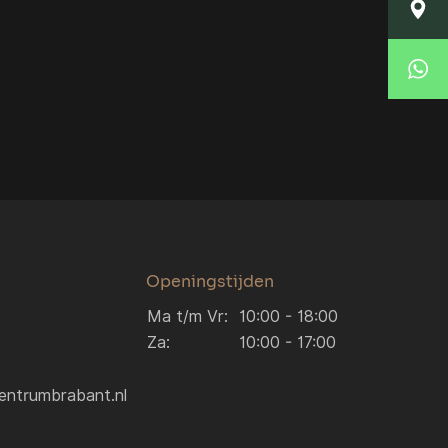
Locatie Breda
Korte Huifakkerstraat 14
4815 PS Breda
Locatie Breda
076 204 5040
verkoop.breda@autocentrumbrabant.nl
Locatie Waalwijk
Locatie Waalwijk
Havenweg 19
5145 NJ Waalwijk
0416 234 095
verkoop.waalwijk@autocentrumbrabant.n
Openingstijden
Ma t/m Vr:
10:00 - 18:00
Za:
10:00 - 17:00
entrumbrabant.nl