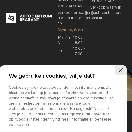
0416 234 095
076 204 5040
verkoop.waalwijk
verkoop.breda@a
@autocentrumbra
utocentrumbraban
bant.nl
t.nl
Openingstijden
Ma t/m
10:00 -
Vr:
18:00
10:00 -
Za:
17:00
We gebruiken cookies, wil je dat?
Cookies zijn kleine tekstbestanden met informatie erin. Die
plaatsen we kort op je apparaat. Zo zien we bijvoorbeeld
welke pagina’s je zag, waar je afhaakte en wat je invulde. Op
Locatie Breda
Locatie Breda
die manier hebben wij informatie waar we jouw
websitebezoek beter mee maken. Handig toch? Natuurlijk
verkoop.breda@autocentrum
Korte Huifakkerstraat 14
Locatie Breda
Locatie Breda
kies je zelf of je dat toestaat. Daar zijn we eerlijk over. Klik
4815 PS Breda
brabant.nl
op “Cookie instellingen”, vind meer informatie en beheer je
076 204 5040
+31 076 204 5040
voorkeuren.
Locatie Waalwijk
Locatie Waalwijk
Breda
Locatie Breda