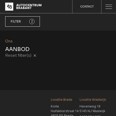
CONTACT
FILTER
2
Ons
AANBOD
Reset filter(s)
Locatie Breda
Locatie Waalwijk
Korte
Havenweg 19
Huifakkerstraat 14
5145 NJ Waalwijk
4815 PS Breda