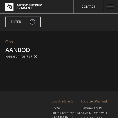
CONTACT
FILTER
2
Ons
AANBOD
Reset filter(s)
Locatie Breda
Locatie Waalwijk
Korte
Havenweg 19
Huifakkerstraat 14
5145 NJ Waalwijk
4815 PS Breda