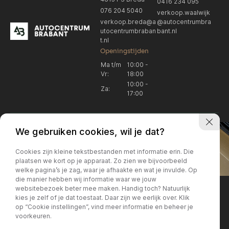
0416 234 095
076 204 5040
verkoop.waalwijk
verkoop.breda@a
@autocentrumbra
utocentrumbraban
bant.nl
t.nl
Openingstijden
Ma t/m
10:00 -
Vr:
18:00
10:00 -
Za:
17:00
We gebruiken cookies, wil je dat?
Cookies zijn kleine tekstbestanden met informatie erin. Die
plaatsen we kort op je apparaat. Zo zien we bijvoorbeeld
welke pagina’s je zag, waar je afhaakte en wat je invulde. Op
Locatie Breda
Locatie Breda
die manier hebben wij informatie waar we jouw
websitebezoek beter mee maken. Handig toch? Natuurlijk
verkoop.breda@autocentrum
Korte Huifakkerstraat 14
Locatie Breda
Locatie Breda
kies je zelf of je dat toestaat. Daar zijn we eerlijk over. Klik
4815 PS Breda
brabant.nl
op “Cookie instellingen”, vind meer informatie en beheer je
076 204 5040
+31 076 204 5040
voorkeuren.
Locatie Waalwijk
Locatie Waalwijk
Breda
Locatie Breda