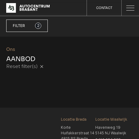
CONTACT
FILTER
2
Ons
AANBOD
Reset filter(s)
Locatie Breda
Locatie Waalwijk
Korte
Havenweg 19
Huifakkerstraat 14
5145 NJ Waalwijk
4815 PS Breda