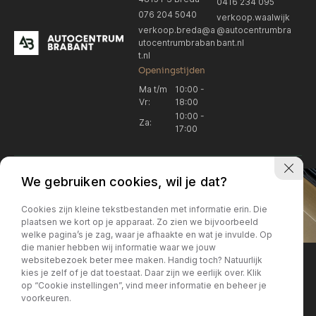
0416 234 095
076 204 5040
verkoop.waalwijk
verkoop.breda@a
@autocentrumbra
utocentrumbraban
bant.nl
t.nl
Openingstijden
Ma t/m
10:00 -
Vr:
18:00
10:00 -
Za:
17:00
We gebruiken cookies, wil je dat?
Cookies zijn kleine tekstbestanden met informatie erin. Die
plaatsen we kort op je apparaat. Zo zien we bijvoorbeeld
welke pagina’s je zag, waar je afhaakte en wat je invulde. Op
Locatie Breda
Locatie Breda
die manier hebben wij informatie waar we jouw
websitebezoek beter mee maken. Handig toch? Natuurlijk
verkoop.breda@autocentrum
Korte Huifakkerstraat 14
Locatie Breda
Locatie Breda
kies je zelf of je dat toestaat. Daar zijn we eerlijk over. Klik
4815 PS Breda
brabant.nl
op “Cookie instellingen”, vind meer informatie en beheer je
076 204 5040
+31 076 204 5040
voorkeuren.
Locatie Waalwijk
Locatie Waalwijk
Breda
Locatie Breda