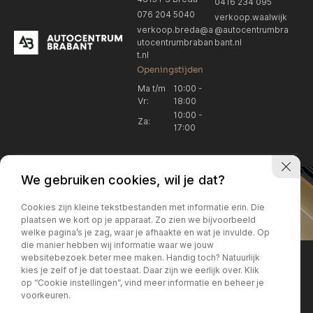
0416 234 095
076 204 5040
verkoop.waalwijk
verkoop.breda@a
@autocentrumbra
utocentrumbraban
bant.nl
t.nl
Openingstijden
Ma t/m
10:00 -
Vr:
18:00
10:00 -
Za:
17:00
We gebruiken cookies, wil je dat?
Cookies zijn kleine tekstbestanden met informatie erin. Die
plaatsen we kort op je apparaat. Zo zien we bijvoorbeeld
welke pagina’s je zag, waar je afhaakte en wat je invulde. Op
Locatie Breda
Locatie Breda
die manier hebben wij informatie waar we jouw
websitebezoek beter mee maken. Handig toch? Natuurlijk
verkoop.breda@autocentrum
Korte Huifakkerstraat 14
Locatie Breda
Locatie Breda
kies je zelf of je dat toestaat. Daar zijn we eerlijk over. Klik
4815 PS Breda
brabant.nl
op “Cookie instellingen”, vind meer informatie en beheer je
076 204 5040
+31 076 204 5040
voorkeuren.
Locatie Waalwijk
Locatie Waalwijk
Breda
Locatie Breda