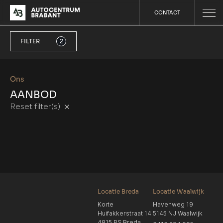
CONTACT
FILTER
2
Ons
AANBOD
Reset filter(s)
Locatie Breda
Locatie Waalwijk
Korte
Havenweg 19
Huifakkerstraat 14
5145 NJ Waalwijk
4815 PS Breda