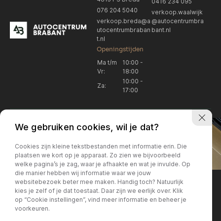
0416 234 095
076 204 5040
verkoop.waalwijk
verkoop.breda@a
@autocentrumbra
utocentrumbraban
bant.nl
t.nl
Openingstijden
Ma t/m
10:00 -
Vr:
18:00
10:00 -
Za:
17:00
We gebruiken cookies, wil je dat?
Cookies zijn kleine tekstbestanden met informatie erin. Die
plaatsen we kort op je apparaat. Zo zien we bijvoorbeeld
welke pagina’s je zag, waar je afhaakte en wat je invulde. Op
Locatie Breda
Locatie Breda
die manier hebben wij informatie waar we jouw
websitebezoek beter mee maken. Handig toch? Natuurlijk
verkoop.breda@autocentrum
Korte Huifakkerstraat 14
Locatie Breda
Locatie Breda
kies je zelf of je dat toestaat. Daar zijn we eerlijk over. Klik
4815 PS Breda
brabant.nl
op “Cookie instellingen”, vind meer informatie en beheer je
076 204 5040
+31 076 204 5040
voorkeuren.
Locatie Waalwijk
Locatie Waalwijk
Breda
Locatie Breda