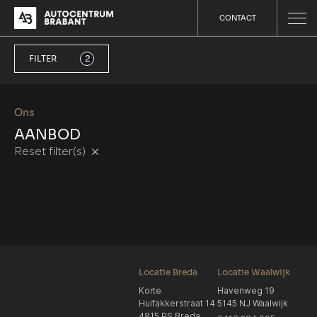
CONTACT
FILTER
2
Ons
AANBOD
Reset filter(s)
Locatie Breda
Locatie Waalwijk
Korte
Havenweg 19
Huifakkerstraat 14
5145 NJ Waalwijk
4815 PS Breda