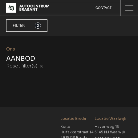
CONTACT
FILTER
2
Ons
AANBOD
Reset filter(s)
Locatie Breda
Locatie Waalwijk
Korte
Havenweg 19
Huifakkerstraat 14
5145 NJ Waalwijk
4815 PS Breda