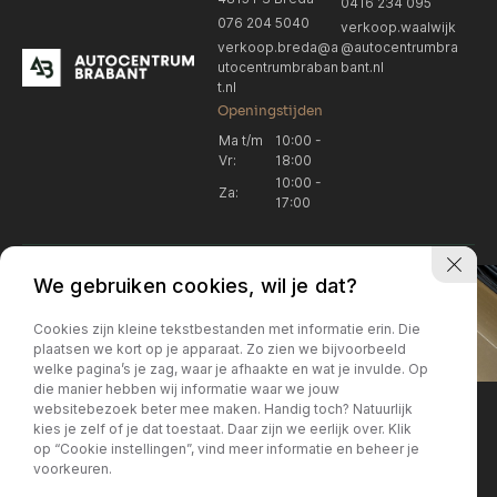
0416 234 095
076 204 5040
verkoop.waalwijk
verkoop.breda@a
@autocentrumbra
utocentrumbraban
bant.nl
t.nl
Openingstijden
Ma t/m
10:00 -
Vr:
18:00
10:00 -
Za:
17:00
We gebruiken cookies, wil je dat?
Cookies zijn kleine tekstbestanden met informatie erin. Die
plaatsen we kort op je apparaat. Zo zien we bijvoorbeeld
welke pagina’s je zag, waar je afhaakte en wat je invulde. Op
Locatie Breda
Locatie Breda
die manier hebben wij informatie waar we jouw
websitebezoek beter mee maken. Handig toch? Natuurlijk
verkoop.breda@autocentrum
Korte Huifakkerstraat 14
Locatie Breda
Locatie Breda
kies je zelf of je dat toestaat. Daar zijn we eerlijk over. Klik
4815 PS Breda
brabant.nl
op “Cookie instellingen”, vind meer informatie en beheer je
076 204 5040
+31 076 204 5040
voorkeuren.
Locatie Waalwijk
Locatie Waalwijk
Breda
Locatie Breda