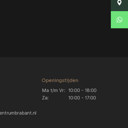
Locatie Breda
Korte Huifakkerstraat 14
4815 PS Breda
Locatie Breda
076 204 5040
verkoop.breda@autocentrumbrabant.nl
Locatie Waalwijk
Locatie Waalwijk
Havenweg 19
5145 NJ Waalwijk
0416 234 095
verkoop.waalwijk@autocentrumbrabant.n
Openingstijden
Ma t/m Vr:
10:00 - 18:00
Za:
10:00 - 17:00
entrumbrabant.nl