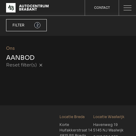
CONTACT
FILTER
2
Ons
AANBOD
Reset filter(s)
Locatie Breda
Locatie Waalwijk
Korte
Havenweg 19
Huifakkerstraat 14
5145 NJ Waalwijk
4815 PS Breda