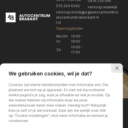
0416 234 095
076 204 5040
verkoop.waalwijk
verkoop.breda@a
@autocentrumbra
utocentrumbraban
bant.nl
t.nl
Openingstijden
Ma t/m
10:00 -
Vr:
18:00
10:00 -
Za:
17:00
We gebruiken cookies, wil je dat?
Cookies zijn kleine tekstbestanden met informatie erin. Die
plaatsen we kort op je apparaat. Zo zien we bijvoorbeeld
welke pagina’s je zag, waar je afhaakte en wat je invulde. Op
Locatie Breda
Locatie Breda
die manier hebben wij informatie waar we jouw
websitebezoek beter mee maken. Handig toch? Natuurlijk
verkoop.breda@autocentrum
Korte Huifakkerstraat 14
Locatie Breda
Locatie Breda
kies je zelf of je dat toestaat. Daar zijn we eerlijk over. Klik
4815 PS Breda
brabant.nl
op “Cookie instellingen”, vind meer informatie en beheer je
076 204 5040
+31 076 204 5040
voorkeuren.
Locatie Waalwijk
Locatie Waalwijk
Breda
Locatie Breda