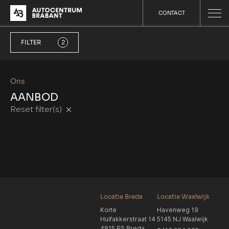
CONTACT
FILTER
2
Ons
AANBOD
Reset filter(s)
Locatie Breda
Locatie Waalwijk
Korte
Havenweg 19
Huifakkerstraat 14
5145 NJ Waalwijk
4815 PS Breda