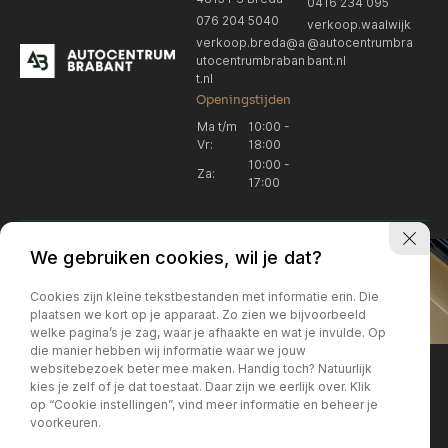
0416 234 095
076 204 5040
verkoop.waalwijk
verkoop.breda@a
@autocentrumbra
utocentrumbraban
bant.nl
t.nl
Openingstijden
Ma t/m
10:00 -
Vr:
18:00
10:00 -
Za:
17:00
We gebruiken cookies, wil je dat?
Cookies zijn kleine tekstbestanden met informatie erin. Die
plaatsen we kort op je apparaat. Zo zien we bijvoorbeeld
welke pagina’s je zag, waar je afhaakte en wat je invulde. Op
Locatie Breda
Locatie Breda
die manier hebben wij informatie waar we jouw
websitebezoek beter mee maken. Handig toch? Natuurlijk
verkoop.breda@autocentrum
Korte Huifakkerstraat 14
Locatie Breda
Locatie Breda
kies je zelf of je dat toestaat. Daar zijn we eerlijk over. Klik
4815 PS Breda
brabant.nl
op “Cookie instellingen”, vind meer informatie en beheer je
076 204 5040
+31 076 204 5040
voorkeuren.
Locatie Waalwijk
Locatie Waalwijk
Breda
Locatie Breda