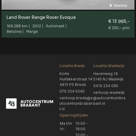
Waalwijk
Land Rover Range Rover Evoque
€ 13.995,-
169.288 km
2012
Automaat
€ 230,- p/m
Benzine
Marge
Locatie Breda
Locatie Waalwijk
Korte
Havenweg 19
Huifakkerstraat 14
5145 NJ Waalwijk
4815 PS Breda
0416 234 095
076 204 5040
verkoop.waalwijk
verkoop.breda@a
@autocentrumbra
utocentrumbraban
bant.nl
t.nl
Openingstijden
Ma t/m
10:00 -
Vr:
18:00
10:00 -