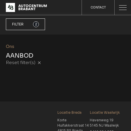
CONTACT
FILTER
2
Ons
AANBOD
Reset filter(s)
Locatie Breda
Locatie Waalwijk
Korte
Havenweg 19
Huifakkerstraat 14
5145 NJ Waalwijk
4815 PS Breda