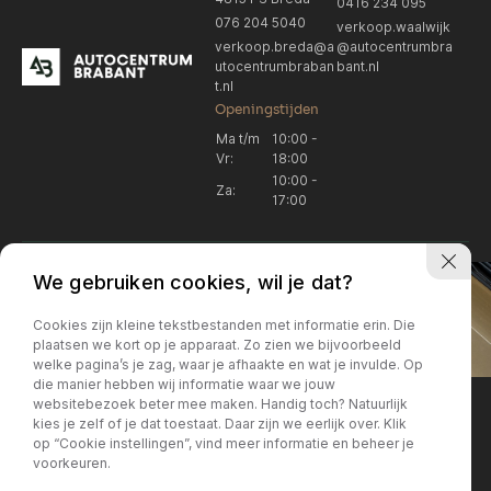
0416 234 095
076 204 5040
verkoop.waalwijk
verkoop.breda@a
@autocentrumbra
utocentrumbraban
bant.nl
t.nl
Openingstijden
Ma t/m
10:00 -
Vr:
18:00
10:00 -
Za:
17:00
We gebruiken cookies, wil je dat?
Cookies zijn kleine tekstbestanden met informatie erin. Die
plaatsen we kort op je apparaat. Zo zien we bijvoorbeeld
welke pagina’s je zag, waar je afhaakte en wat je invulde. Op
Locatie Breda
Locatie Breda
die manier hebben wij informatie waar we jouw
websitebezoek beter mee maken. Handig toch? Natuurlijk
verkoop.breda@autocentrum
Korte Huifakkerstraat 14
Locatie Breda
Locatie Breda
kies je zelf of je dat toestaat. Daar zijn we eerlijk over. Klik
4815 PS Breda
brabant.nl
op “Cookie instellingen”, vind meer informatie en beheer je
076 204 5040
+31 076 204 5040
voorkeuren.
Locatie Waalwijk
Locatie Waalwijk
Breda
Locatie Breda