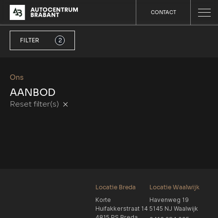
CONTACT
FILTER
2
Ons
AANBOD
Reset filter(s)
Locatie Breda
Locatie Waalwijk
Korte
Havenweg 19
Huifakkerstraat 14
5145 NJ Waalwijk
4815 PS Breda