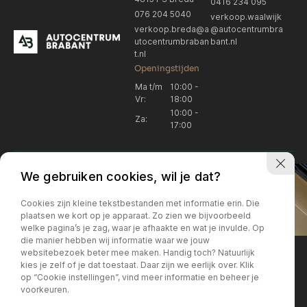
0416 234 095
076 204 5040
verkoop.waalwijk
verkoop.breda@a
@autocentrumbra
utocentrumbraban
bant.nl
t.nl
Openingstijden
Ma t/m
10:00 -
Vr:
18:00
10:00 -
Za:
17:00
We gebruiken cookies, wil je dat?
Cookies zijn kleine tekstbestanden met informatie erin. Die
plaatsen we kort op je apparaat. Zo zien we bijvoorbeeld
welke pagina’s je zag, waar je afhaakte en wat je invulde. Op
Locatie Breda
Locatie Breda
die manier hebben wij informatie waar we jouw
websitebezoek beter mee maken. Handig toch? Natuurlijk
verkoop.breda@autocentrum
Korte Huifakkerstraat 14
Locatie Breda
Locatie Breda
kies je zelf of je dat toestaat. Daar zijn we eerlijk over. Klik
4815 PS Breda
brabant.nl
op “Cookie instellingen”, vind meer informatie en beheer je
076 204 5040
+31 076 204 5040
voorkeuren.
Locatie Waalwijk
Locatie Waalwijk
Breda
Locatie Breda