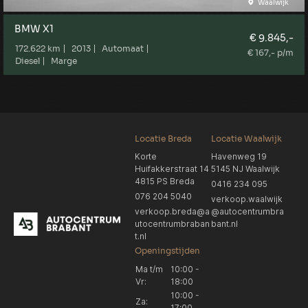
Waalwijk
BMW X1
€ 9.845,-
172.622 km
2013
Automaat
€ 167,- p/m
Diesel
Marge
Locatie Breda
Locatie Waalwijk
Korte
Havenweg 19
Huifakkerstraat 14
5145 NJ Waalwijk
4815 PS Breda
0416 234 095
076 204 5040
verkoop.waalwijk
verkoop.breda@a
@autocentrumbra
utocentrumbraban
bant.nl
t.nl
Openingstijden
Ma t/m
10:00 -
Vr:
18:00
10:00 -
Za:
17:00