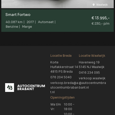
Waalwijk
Smart Fortwo
€ 13.995,-
40.087 km
2017
Automaat
€ 230,- p/m
Benzine
Marge
Locatie Breda
Locatie Waalwijk
Korte
Havenweg 19
Huifakkerstraat 14
5145 NJ Waalwijk
4815 PS Breda
0416 234 095
076 204 5040
verkoop.waalwijk
verkoop.breda@a
@autocentrumbra
utocentrumbraban
bant.nl
t.nl
Openingstijden
Ma t/m
10:00 -
Vr:
18:00
10:00 -