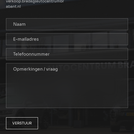
verkoop.breda@autocentrumbr
abant.nl
VERSTUUR