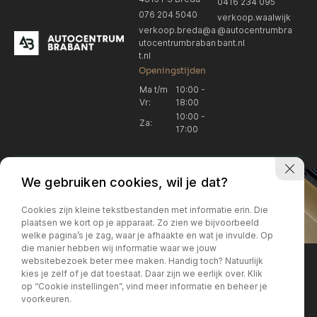
0416 234 095
076 204 5040
verkoop.waalwijk
verkoop.breda@a
@autocentrumbra
utocentrumbraban
bant.nl
t.nl
Openingstijden
Ma t/m
10:00 -
Vr:
18:00
10:00 -
Za:
17:00
We gebruiken cookies, wil je dat?
Cookies zijn kleine tekstbestanden met informatie erin. Die
plaatsen we kort op je apparaat. Zo zien we bijvoorbeeld
welke pagina’s je zag, waar je afhaakte en wat je invulde. Op
Locatie Breda
Locatie Breda
die manier hebben wij informatie waar we jouw
websitebezoek beter mee maken. Handig toch? Natuurlijk
verkoop.breda@autocentrum
Korte Huifakkerstraat 14
Locatie Breda
Locatie Breda
kies je zelf of je dat toestaat. Daar zijn we eerlijk over. Klik
4815 PS Breda
brabant.nl
op “Cookie instellingen”, vind meer informatie en beheer je
076 204 5040
+31 076 204 5040
voorkeuren.
Locatie Waalwijk
Locatie Waalwijk
Breda
Locatie Breda