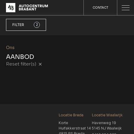
CONTACT
FILTER
2
Ons
AANBOD
Reset filter(s)
Locatie Breda
Locatie Waalwijk
Korte
Havenweg 19
Huifakkerstraat 14
5145 NJ Waalwijk
4815 PS Breda