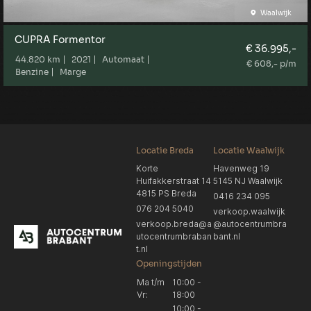
Waalwijk
CUPRA Formentor
€ 36.995,-
44.820 km
2021
Automaat
€ 608,- p/m
Benzine
Marge
Locatie Breda
Locatie Waalwijk
Korte
Havenweg 19
Huifakkerstraat 14
5145 NJ Waalwijk
4815 PS Breda
0416 234 095
076 204 5040
verkoop.waalwijk
verkoop.breda@a
@autocentrumbra
utocentrumbraban
bant.nl
t.nl
Openingstijden
Ma t/m
10:00 -
Vr:
18:00
10:00 -