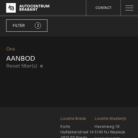
CONTACT
FILTER
2
Ons
AANBOD
Reset filter(s)
Locatie Breda
Locatie Waalwijk
Korte
Havenweg 19
Huifakkerstraat 14
5145 NJ Waalwijk
4815 PS Breda