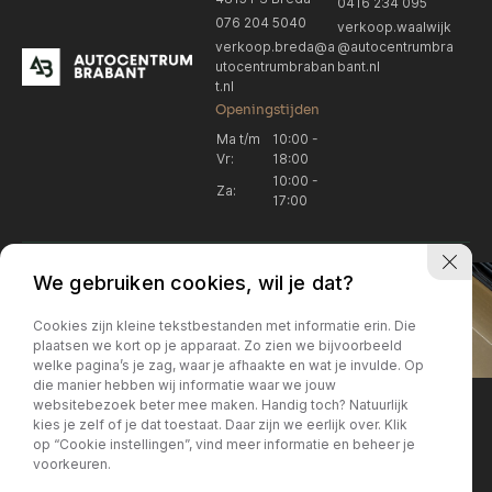
0416 234 095
076 204 5040
verkoop.waalwijk
verkoop.breda@a
@autocentrumbra
utocentrumbraban
bant.nl
t.nl
Openingstijden
Ma t/m
10:00 -
Vr:
18:00
10:00 -
Za:
17:00
We gebruiken cookies, wil je dat?
Cookies zijn kleine tekstbestanden met informatie erin. Die
plaatsen we kort op je apparaat. Zo zien we bijvoorbeeld
welke pagina’s je zag, waar je afhaakte en wat je invulde. Op
Locatie Breda
Locatie Breda
die manier hebben wij informatie waar we jouw
websitebezoek beter mee maken. Handig toch? Natuurlijk
verkoop.breda@autocentrum
Korte Huifakkerstraat 14
Locatie Breda
Locatie Breda
kies je zelf of je dat toestaat. Daar zijn we eerlijk over. Klik
4815 PS Breda
brabant.nl
op “Cookie instellingen”, vind meer informatie en beheer je
076 204 5040
+31 076 204 5040
voorkeuren.
Locatie Waalwijk
Locatie Waalwijk
Breda
Locatie Breda