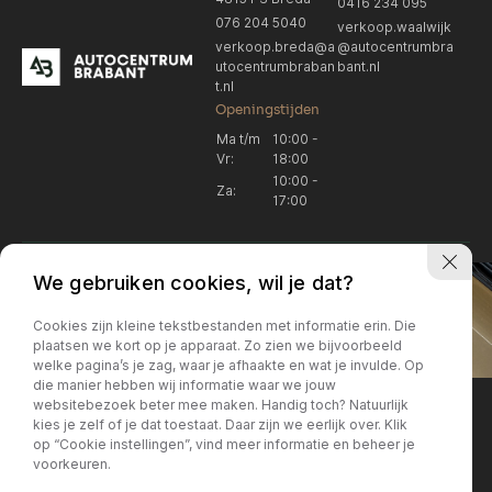
0416 234 095
076 204 5040
verkoop.waalwijk
verkoop.breda@a
@autocentrumbra
utocentrumbraban
bant.nl
t.nl
Openingstijden
Ma t/m
10:00 -
Vr:
18:00
10:00 -
Za:
17:00
We gebruiken cookies, wil je dat?
Cookies zijn kleine tekstbestanden met informatie erin. Die
plaatsen we kort op je apparaat. Zo zien we bijvoorbeeld
welke pagina’s je zag, waar je afhaakte en wat je invulde. Op
Locatie Breda
Locatie Breda
die manier hebben wij informatie waar we jouw
websitebezoek beter mee maken. Handig toch? Natuurlijk
verkoop.breda@autocentrum
Korte Huifakkerstraat 14
Locatie Breda
Locatie Breda
kies je zelf of je dat toestaat. Daar zijn we eerlijk over. Klik
4815 PS Breda
brabant.nl
op “Cookie instellingen”, vind meer informatie en beheer je
076 204 5040
+31 076 204 5040
voorkeuren.
Locatie Waalwijk
Locatie Waalwijk
Breda
Locatie Breda