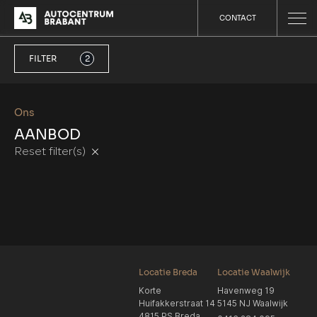
CONTACT
FILTER
2
Ons
AANBOD
Reset filter(s)
Locatie Breda
Locatie Waalwijk
Korte
Havenweg 19
Huifakkerstraat 14
5145 NJ Waalwijk
4815 PS Breda