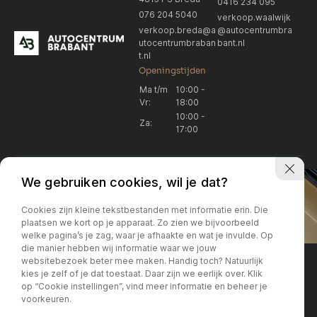
0416 234 095
076 204 5040
verkoop.waalwijk
verkoop.breda@a
@autocentrumbra
utocentrumbraban
bant.nl
t.nl
Openingstijden
Ma t/m
10:00 -
Vr:
18:00
10:00 -
Za:
17:00
We gebruiken cookies, wil je dat?
Cookies zijn kleine tekstbestanden met informatie erin. Die
plaatsen we kort op je apparaat. Zo zien we bijvoorbeeld
welke pagina’s je zag, waar je afhaakte en wat je invulde. Op
Locatie Breda
Locatie Breda
die manier hebben wij informatie waar we jouw
websitebezoek beter mee maken. Handig toch? Natuurlijk
verkoop.breda@autocentrum
Korte Huifakkerstraat 14
Locatie Breda
Locatie Breda
kies je zelf of je dat toestaat. Daar zijn we eerlijk over. Klik
4815 PS Breda
brabant.nl
op “Cookie instellingen”, vind meer informatie en beheer je
076 204 5040
+31 076 204 5040
voorkeuren.
Locatie Waalwijk
Locatie Waalwijk
Breda
Locatie Breda