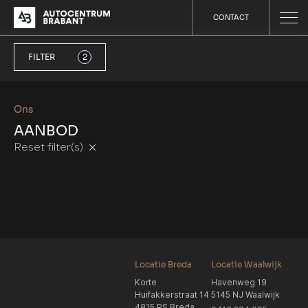
CONTACT
FILTER
2
Ons
AANBOD
Reset filter(s)
Locatie Breda
Locatie Waalwijk
Korte
Havenweg 19
Huifakkerstraat 14
5145 NJ Waalwijk
4815 PS Breda