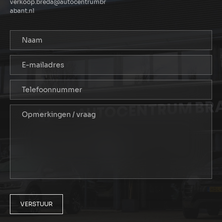
verkoop.breda@autocentrumbr
abant.nl
VERSTUUR