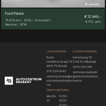
Waalwijk
Ford Fiesta
€ 12.945,-
76.676 km
2018
Automaat
€ 172,- p/m
Benzine
BTW
Locatie Breda
Locatie Waalwijk
Korte
Havenweg 19
Huifakkerstraat 14
5145 NJ Waalwijk
4815 PS Breda
0416 234 095
076 204 5040
verkoop.waalwijk
verkoop.breda@a
@autocentrumbra
utocentrumbraban
bant.nl
t.nl
Openingstijden
Ma t/m
10:00 -
Vr:
18:00
10:00 -