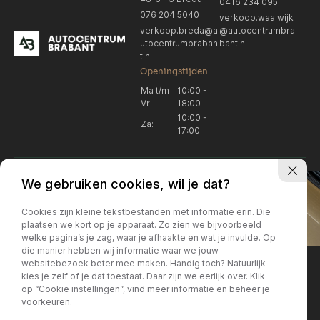
0416 234 095
076 204 5040
verkoop.waalwijk
verkoop.breda@a
@autocentrumbra
utocentrumbraban
bant.nl
t.nl
Openingstijden
Ma t/m
10:00 -
Vr:
18:00
10:00 -
Za:
17:00
We gebruiken cookies, wil je dat?
Cookies zijn kleine tekstbestanden met informatie erin. Die
plaatsen we kort op je apparaat. Zo zien we bijvoorbeeld
welke pagina’s je zag, waar je afhaakte en wat je invulde. Op
Locatie Breda
Locatie Breda
die manier hebben wij informatie waar we jouw
websitebezoek beter mee maken. Handig toch? Natuurlijk
verkoop.breda@autocentrum
Korte Huifakkerstraat 14
Locatie Breda
Locatie Breda
kies je zelf of je dat toestaat. Daar zijn we eerlijk over. Klik
4815 PS Breda
brabant.nl
op “Cookie instellingen”, vind meer informatie en beheer je
076 204 5040
+31 076 204 5040
voorkeuren.
Locatie Waalwijk
Locatie Waalwijk
Breda
Locatie Breda