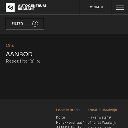
CONTACT
FILTER
2
Ons
AANBOD
Reset filter(s)
Locatie Breda
Locatie Waalwijk
Korte
Havenweg 19
Huifakkerstraat 14
5145 NJ Waalwijk
4815 PS Breda