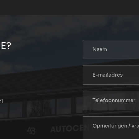
E?
nl