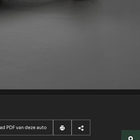
d PDF van deze auto
Locatie Breda