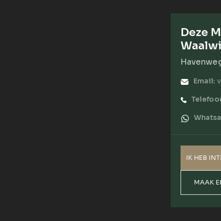
Deze Mi
Waalwi
Havenweg 
Email:
Telefoo
Whatsa
IK HEB IN
MAAK E