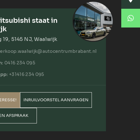
Korte Huifakkerstraat 14
4815 PS Breda
Locatie Breda
tsubishi staat in
076 204 5040
jk
verkoop.breda@autocentrumbrabant.nl
Locatie Waalwijk
19, 5145 NJ, Waalwijk
Locatie Waalwijk
verkoop.waalwijk@autocentrumbrabant.nl
Havenweg 19
5145 NJ Waalwijk
n:
0416 234 095
0416 234 095
pp:
+31416 234 095
verkoop.waalwijk@autocentrumbrabant.n
TERESSE!
INRUILVOORSTEL AANVRAGEN
EN AFSPRAAK