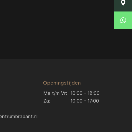
Locatie Breda
Korte Huifakkerstraat 14
4815 PS Breda
Locatie Breda
076 204 5040
verkoop.breda@autocentrumbrabant.nl
Locatie Waalwijk
Locatie Waalwijk
Havenweg 19
5145 NJ Waalwijk
0416 234 095
verkoop.waalwijk@autocentrumbrabant.n
Openingstijden
Ma t/m Vr:
10:00 - 18:00
Za:
10:00 - 17:00
entrumbrabant.nl