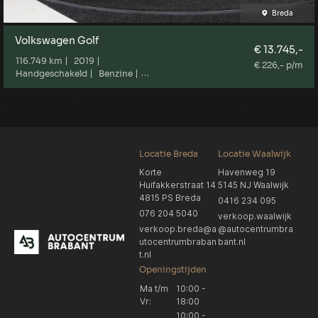
Breda
Volkswagen Golf
€ 13.745,-
116.749 km
2019
€ 226,- p/m
Handgeschakeld
Benzine
Marge
Locatie Breda
Locatie Waalwijk
Korte
Havenweg 19
Huifakkerstraat 14
5145 NJ Waalwijk
4815 PS Breda
0416 234 095
076 204 5040
verkoop.waalwijk
verkoop.breda@a
@autocentrumbra
utocentrumbraban
bant.nl
t.nl
Openingstijden
Ma t/m
10:00 -
Vr:
18:00
10:00 -