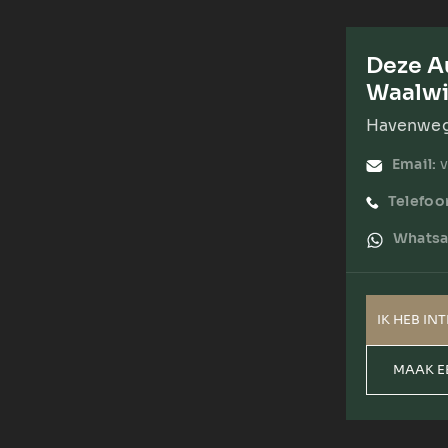
Deze Au
Waalwi
Havenweg 
Email:
Telefoo
Whatsa
IK HEB IN
MAAK E