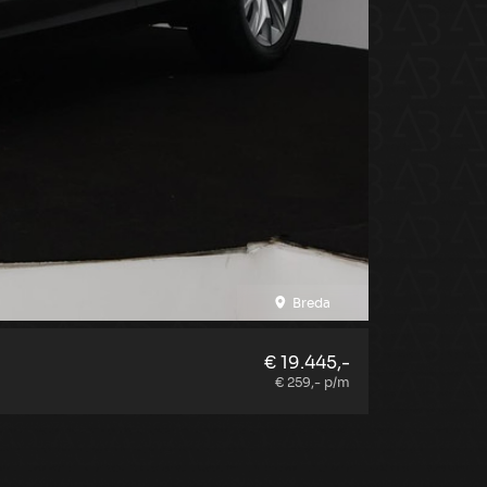
Breda
BMW X2
€ 19.445,-
€ 259,- p/m
116.889 km