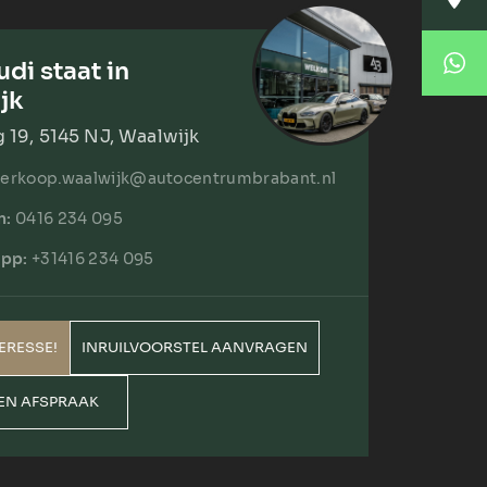
Korte Huifakkerstraat 14
4815 PS Breda
Locatie Breda
di staat in
076 204 5040
jk
verkoop.breda@autocentrumbrabant.nl
Locatie Waalwijk
19, 5145 NJ, Waalwijk
Locatie Waalwijk
verkoop.waalwijk@autocentrumbrabant.nl
Havenweg 19
5145 NJ Waalwijk
n:
0416 234 095
0416 234 095
pp:
+31416 234 095
verkoop.waalwijk@autocentrumbrabant.n
TERESSE!
INRUILVOORSTEL AANVRAGEN
EN AFSPRAAK