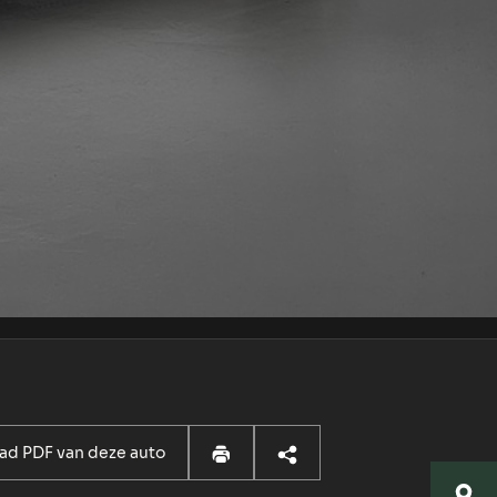
d PDF van deze auto
Locatie Breda